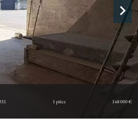
031
1 pièce
148 000 €